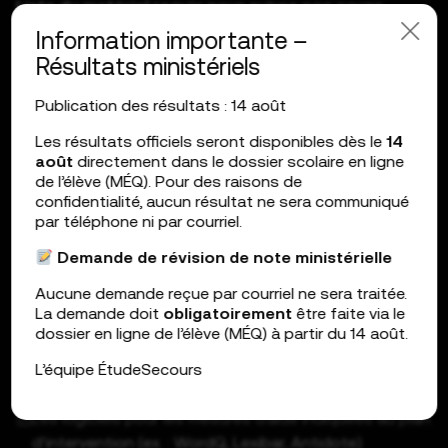
Liste du matériel requis pour suivre nos cours
Information importante –
Résultats ministériels
Un ordinateur ou une tablette munie d’une caméra,
Publication des résultats : 14 août
d’un micro et d’un clavier fonctionnels
Les résultats officiels seront disponibles dès le
14
août
directement dans le dossier scolaire en ligne
de l’élève (MÉQ). Pour des raisons de
confidentialité, aucun résultat ne sera communiqué
par téléphone ni par courriel.
Une bonne connexion Internet
Demande de révision de note
ministérielle
Aucune demande reçue par courriel ne sera traitée.
La demande doit
obligatoirement
être faite via le
Le navigateur Chrome mis à jour
dossier en ligne de l’élève (MÉQ) à partir du 14 août.
L’équipe ÉtudeSecours
Les logiciels pour les mesures d’aide indiquées au plan
d’intervention (ex. : WordQ, Lexibar, Antidote)