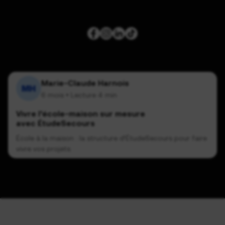
Marie-Claude Harnois
6 mois
• Lecture
4 min
Vivre l’école-maison sur mesure
avec ÉtudeSecours
École à la maison : la structure d’ÉtudeSecours pour faire
vivre vos projets.