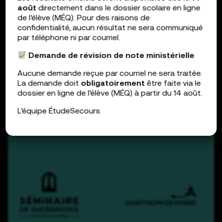
août
directement dans le dossier scolaire en ligne
de l’élève (MÉQ). Pour des raisons de
confidentialité, aucun résultat ne sera communiqué
par téléphone ni par courriel.
Demande de révision de note
ministérielle
Aucune demande reçue par courriel ne sera traitée.
La demande doit
obligatoirement
être faite via le
Avancer avec l’élève, sa famille
dossier en ligne de l’élève (MÉQ) à partir du 14 août.
et tous ceux et celles qui
L’équipe ÉtudeSecours
favorisent sa réussite.