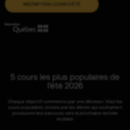
INSCRIPTION COURS D'ÉTÉ
5 cours les plus populaires de
l'été 2026
Chaque objectif commence par une décision. Voici les
cours populaires choisis par les élèves qui souhaitent
poursuivre leur parcours vers la prochaine rentrée
scolaire.