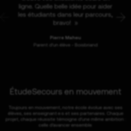
ligne. Quelle belle idée pour aider
les étudiants dans leur parcours,
bravo! »
Pierre Maheu
Parent d’un élève - Boisbriand
ÉtudeSecours en mouvement
Toujours en mouvement, notre école évolue avec ses
élèves, ses enseignant·e·s et ses partenaires. Chaque
projet, chaque réussite témoigne d’une même ambition :
celle d’avancer ensemble.