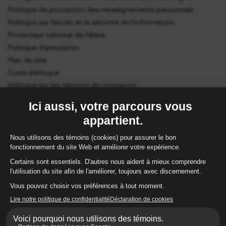
Politique de protection des renseignements personnels
Politique sur l’accès et la sécurité de l’information
Protecteur national de l’élève
Politique d’annulation
Plan du site
Code d’éthique
Politique sur les témoins de connexion
Gestion des cookies
ÉtudeSecours (ÉS) est un organisme accrédité et reconnu par le
ministère de l’Éducation du Québec (MEQ –
permis 656500
). Chez
ÉtudeSecours, la langue d’enseignement est le français. Au terme d’un
programme d’études, les élèves obtiennent un diplôme d’études
secondaires (DES). L’obtention d’un diplôme ou de toute autre attestation
est assujettie à une épreuve imposée par le Ministre, en application avec
la Loi sur l’instruction publique, le cas échéant.
© ÉtudeSecours. Tous droits réservés.