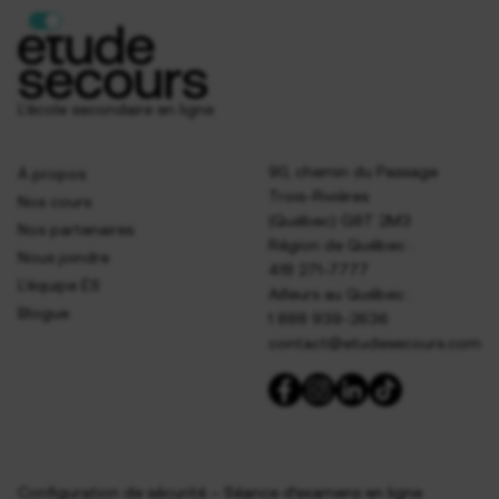
L’école secondaire en ligne
90, chemin du Passage
À propos
Trois-Rivières
Nos cours
(Québec) G8T 2M3
Nos partenaires
Région de Québec :
Nous joindre
418 271-7777
L’équipe ÉS
Ailleurs au Québec :
Blogue
1 888 939-2636
contact@etudesecours.com
Configuration de sécurité – Séance d’examens en ligne