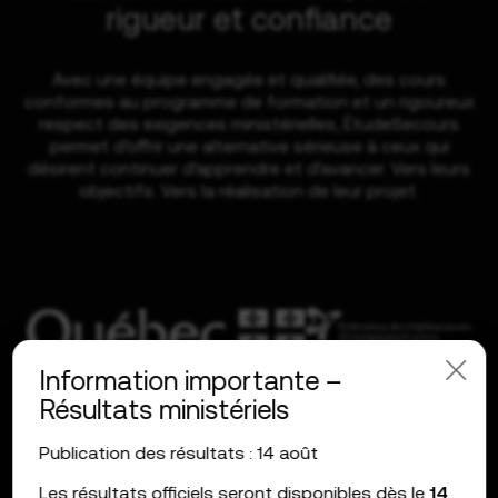
rigueur et confiance
Avec une équipe engagée et qualifiée, des cours
conformes au programme de formation et un rigoureux
respect des exigences ministérielles, ÉtudeSecours
permet d’offrir une alternative sérieuse à ceux qui
désirent continuer d’apprendre et d’avancer. Vers leurs
objectifs. Vers la réalisation de leur projet.
Information importante –
Résultats ministériels
Publication des résultats : 14 août
Les résultats officiels seront disponibles dès le
14