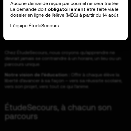
Aucune demande reçue par courriel ne sera traitée.
La demande doit
obligatoirement
être faite via le
dossier en ligne de l’élève (MÉQ) à partir du 14 août.
ÉS donne à chaque élève le
L’équipe ÉtudeSecours
pouvoir de suivre sa propre voie
Chez ÉtudeSecours, nous croyons qu’apprendre ne
devrait jamais se contraindre à un horaire, un lieu ou un
parcours unique.
Notre vision de l’éducation :
Offrir à chaque élève la
liberté d’avancer à sa façon – vers sa réussite scolaire,
vers son projet, vers tout ce qui l’anime.
ÉtudeSecours, à chacun son
parcours