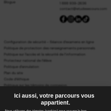
Blogue
1 888 939-2636
contact@etudesecours.com
Configuration de sécurité – Séance d’examens en ligne
Politique de protection des renseignements personnels
Politique sur l’accès et la sécurité de l’information
Protecteur national de l’élève
Politique d’annulation
Plan du site
Code d’éthique
Politique sur les témoins de connexion
Gestion des cookies
ÉtudeSecours (ÉS) est un organisme accrédité et reconnu par le