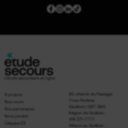
L’école secondaire en ligne
90, chemin du Passage
À propos
Trois-Rivières
Nos cours
(Québec) G8T 2M3
Nos partenaires
Région de Québec :
Nous joindre
418 271-7777
L’équipe ÉS
Ailleurs au Québec :