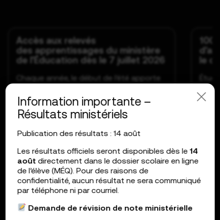
Accès aux relevés
1001
des apprentissages du ministère
d’av
de l’Éducation dès le 7 juillet 2026
le d
Chaque année, le début de l’été apporte
Étude
son lot de vacances, de projets… et de...
vites
parco
Information importante –
Résultats ministériels
18 juin 2026
25 fé
Par Marie-Claude Harnois
Publication des résultats : 14 août
Par M
4 min
4 min
Les résultats officiels seront disponibles dès le
14
août
directement dans le dossier scolaire en ligne
de l’élève (MÉQ). Pour des raisons de
LIRE L’ARTICLE
confidentialité, aucun résultat ne sera communiqué
par téléphone ni par courriel.
Demande de révision de note
ministérielle