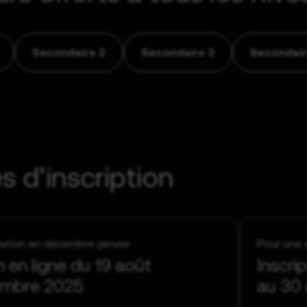
Secondaire 2
Secondaire 3
Secondair
s d’inscription
ation en décembre-janvier :
Pour une é
n en ligne du 19 août
Inscri
embre 2025
au 30 