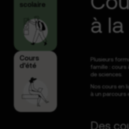
Cou
scolaire
à la
Cours
Plusieurs form
d’été
famille : cours
de sciences.
Nos cours en l
à un parcours 
Des cou