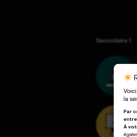
Secondaire 1
R
Voic
la se
Par co
entre 
À vot
égale