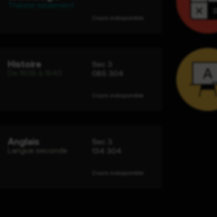
Théorie seulement
Cours indisponible
Histoire
Sec 3
De 1608 à 1840
085 304
Cours indisponible
Anglais
Sec 3
Langue seconde
134 304
Cours indisponible