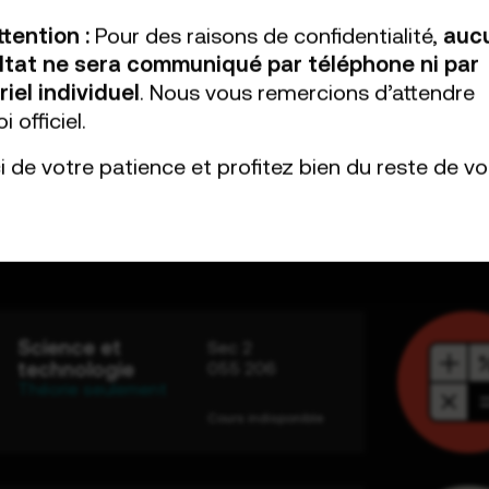
ttention :
Pour des raisons de confidentialité,
auc
ltat ne sera communiqué par téléphone ni par
riel individuel
. Nous vous remercions d’attendre
i officiel.
i de votre patience et profitez bien du reste de vo
Science et
Sec 2
technologie
055 206
Théorie seulement
Cours indisponible