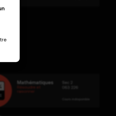
un
tre
Mathématiques
Sec 2
Résoudre et
063 226
raisonner
Cours indisponible