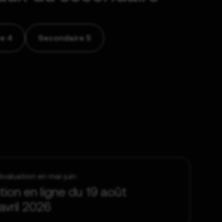
e 4
Secondaire 5
valuation en mai-juin :
ption en ligne du 19 août
avril 2026