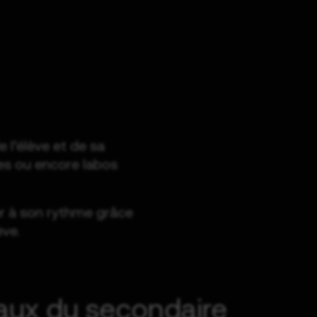
 l’élève et de sa
ues ou encore labos
er à son rythme grâce
ève.
eaux du secondaire