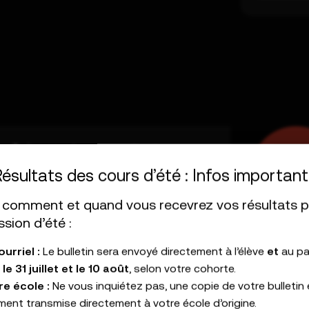
Science et
Sec 1
technologie
055 106
ésultats des cours d’été : Infos important
Théorie seulement
Cours indisponible
i comment et quand vous recevrez vos résultats 
ssion d’été :
urriel :
Le bulletin sera envoyé directement à l’élève
et
au pa
Français
Sec 1
le 31 juillet et le 10 août
, selon votre cohorte.
Langue maternelle
132 108
re école :
Ne vous inquiétez pas, une copie de votre bulletin 
ment transmise directement à votre école d’origine.
Cours indisponible