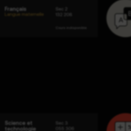
Français
Sec 2
Langue maternelle
132 208
Cours indisponible
Science et
Sec 3
technologie
055 306