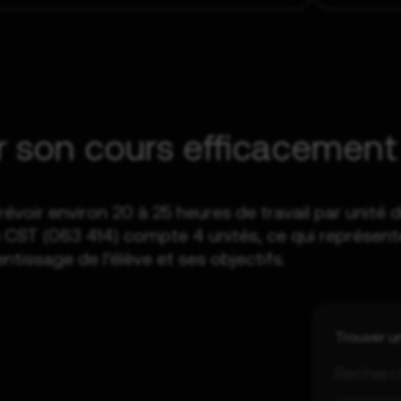
er son cours efficacement
voir environ 20 à 25 heures de travail par unité d
ST (063 414) compte 4 unités, ce qui représente d
tissage de l’élève et ses objectifs.
Trouver u