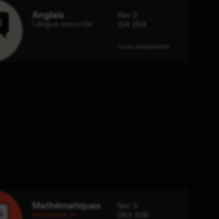
Anglais
Sec 2
Langue seconde
134 204
Cours indisponible
Mathématiques
Sec 3
Résoudre et
063 306