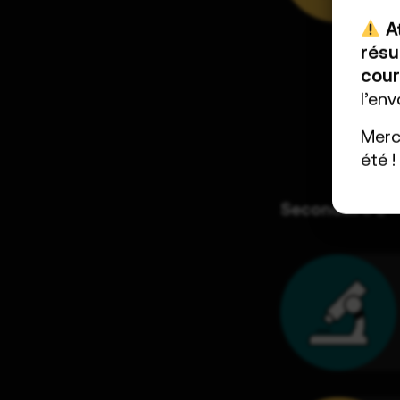
A
résu
cour
l’envo
Merc
été !
Secondaire 2