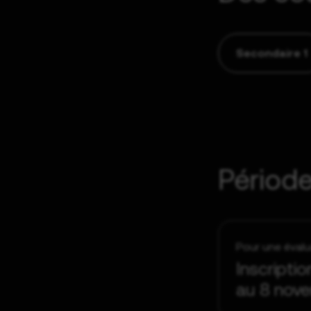
Secondaire 1
Période
Pour une évalu
Inscriptio
au 8 nov