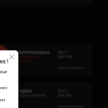
Mathématiques
Sec 1
Résoudre et
063 106
es !
raisonner
Cours indisponible
pour
rent
Anglais
Sec 1
Langue seconde
134 104
est
Cours indisponible