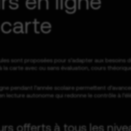
rs en ligne
 carte
ules sont proposées pour s’adapter aux besoins de
 à la carte avec ou sans évaluation, cours théoriq
igne pendant l’année scolaire permettent d’avanc
en lecture autonome qui redonne le contrôle à l’él
rs offerts à tous les niv