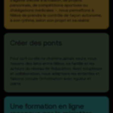
s’agisse d’école à la maison, de projets
personnels, de compétitions sportives ou
d’obligations médicales –, nous permettons à
l’élève de prendre le contrôle de façon autonome,
à son rythme, selon son projet et sa réalité.
Créer des ponts
Pour qu’il ou elle ne chemine jamais seul
·
e
, nous
tissons des liens entre l’élève, sa famille et les
acteurs du réseau de l’éducation. Avec souplesse
et collaboration, nous adaptons les ententes et
faisons circuler l’information avec rigueur et
clarté.
Une formation en ligne