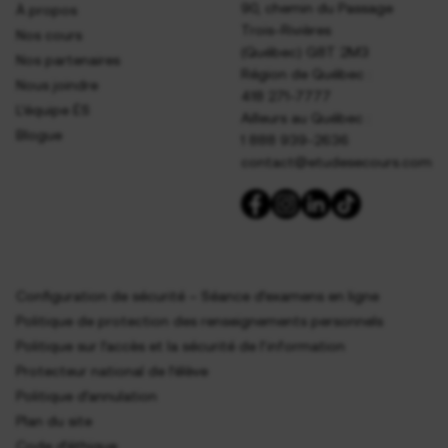
90, chemin du Passage
À propos
Trois-Rivières
Nos cours
(Québec) G8T 2M3
Nos partenaires
Région de Québec :
Nous joindre
418 271-7777
L’équipe ÉS
Ailleurs au Québec :
Blogue
1 888 939-2636
contact@etudesecours.com
Configuration de sécurité – Séance d’examens en ligne
Politique de protection des renseignements personnels
Politique sur l’accès et la sécurité de l’information
Protecteur national de l’élève
Politique d’annulation
Plan du site
Code d’éthique