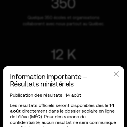
350
Quelque 350 écoles et organisations
collaborent avec nous partout au Québec.
12 K
Plus de 12 000 exercices, notions et
situations d’apprentissage ont été créés
Information importante –
sur la plateforme par notre équipe de
Résultats ministériels
conception pédagogique. Et ça continue!
Publication des résultats : 14 août
Les résultats officiels seront disponibles dès le
14
août
directement dans le dossier scolaire en ligne
de l’élève (MÉQ). Pour des raisons de
confidentialité, aucun résultat ne sera communiqué