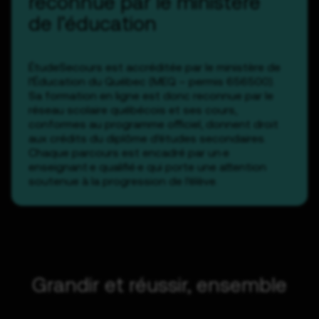
reconnue par le ministère
de l’éducation
ÉtudeSecours est accréditée par le ministère de
l’Éducation du Québec (MEQ – permis 656500).
Sa formation en ligne est donc reconnue par le
réseau scolaire québécois et ses cours,
conformes au programme officiel, donnent droit
aux crédits du diplôme d’études secondaires.
Chaque parcours est encadré par un·e
enseignant·e qualifié·e qui porte une attention
soutenue à la progression de l’élève.
Grandir et réussir, ensemble