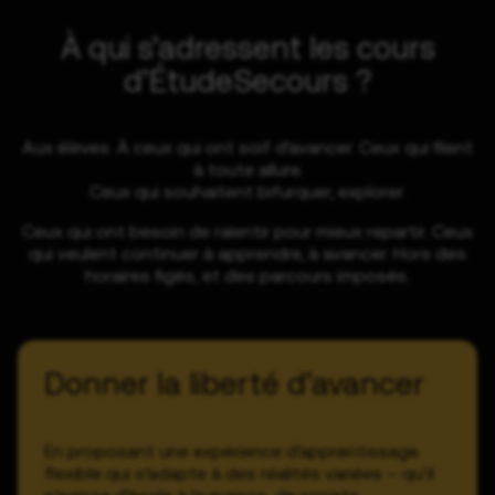
À qui s’adressent les cours
d’ÉtudeSecours ?
Aux élèves. À ceux qui ont soif d’avancer. Ceux qui filent
à toute allure.
Ceux qui souhaitent bifurquer, explorer.
Ceux qui ont besoin de ralentir pour mieux repartir. Ceux
qui veulent continuer à apprendre, à avancer. Hors des
horaires figés, et des parcours imposés.
Donner la liberté d’avancer
En proposant une expérience d’apprentissage
flexible qui s’adapte à des réalités variées – qu’il