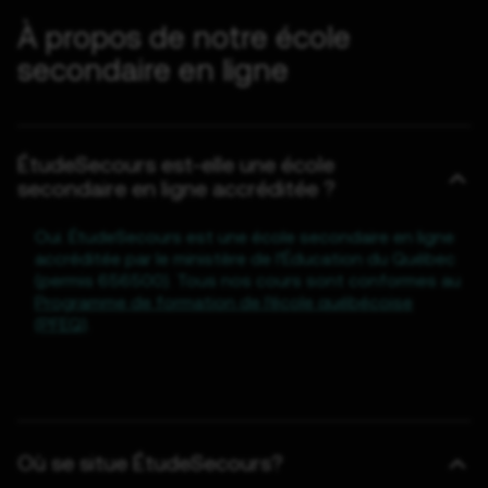
À propos de notre école
secondaire en ligne
ÉtudeSecours est-elle une école
secondaire en ligne accréditée ?
Oui. ÉtudeSecours est une école secondaire en ligne
accréditée par le ministère de l’Éducation du Québec
(permis 656500). Tous nos cours sont conformes au
Programme de formation de l’école québécoise
(PFEQ)
.
Où se situe ÉtudeSecours?