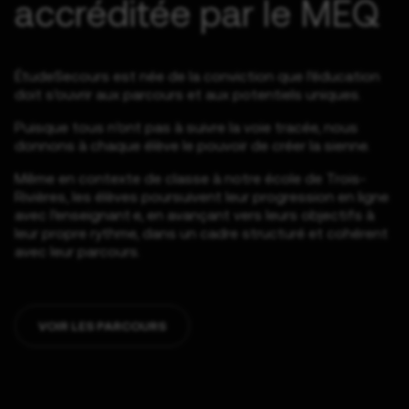
accréditée par le MEQ
ÉtudeSecours est née de la conviction que l’éducation
doit s’ouvrir aux parcours et aux potentiels uniques.
Puisque tous n’ont pas à suivre la voie tracée, nous
donnons à chaque élève le pouvoir de créer la sienne.
Même en contexte de classe à notre école de Trois-
Rivières, les élèves poursuivent leur progression en ligne
avec l’enseignant
·
e
, en avançant vers leurs objectifs à
leur propre rythme, dans un cadre structuré et cohérent
avec leur parcours.
VOIR LES PARCOURS