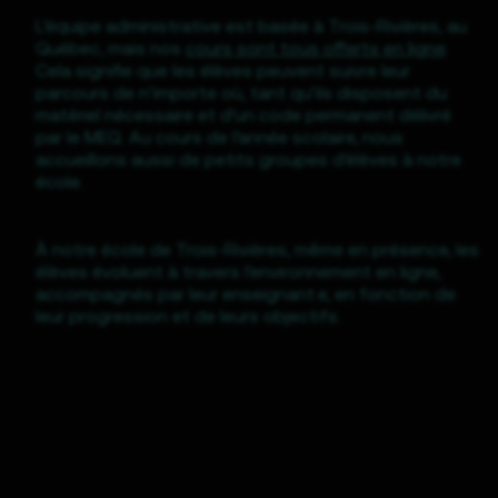
L’équipe administrative est basée à Trois-Rivières, au
Québec, mais nos
cours sont tous offerts en ligne
.
Cela signifie que les élèves peuvent suivre leur
parcours de n’importe où, tant qu’ils disposent du
matériel nécessaire et d’un code permanent délivré
par le MEQ. Au cours de l’année scolaire, nous
accueillons aussi de petits groupes d’élèves à notre
école.
À notre école de Trois-Rivières, même en présence, les
élèves évoluent à travers l’environnement en ligne,
accompagnés par leur enseignant·e, en fonction de
leur progression et de leurs objectifs.