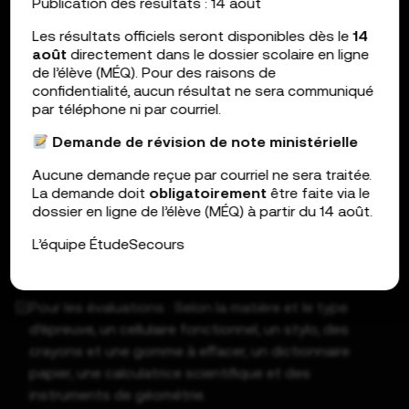
Publication des résultats : 14 août
Une bonne connexion Internet
Les résultats officiels seront disponibles dès le
14
août
directement dans le dossier scolaire en ligne
de l’élève (MÉQ). Pour des raisons de
confidentialité, aucun résultat ne sera communiqué
Le navigateur Chrome mis à jour
par téléphone ni par courriel.
Demande de révision de note
ministérielle
Aucune demande reçue par courriel ne sera traitée.
La demande doit
obligatoirement
être faite via le
Les logiciels pour les mesures d’aide indiquées au plan
dossier en ligne de l’élève (MÉQ) à partir du 14 août.
d’intervention (ex. : WordQ, Lexibar, Antidote)
L’équipe ÉtudeSecours
Pour les évaluations : Selon la matière et le type
d’épreuve, un cellulaire fonctionnel, un stylo, des
crayons et une gomme à effacer, un dictionnaire
papier, une calculatrice scientifique et des
instruments de géométrie.