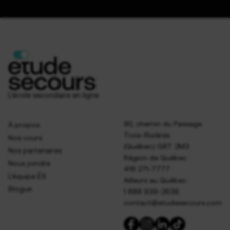
L’école secondaire en ligne
90, chemin du Passage
À propos
Trois-Rivières
Nos cours
(Québec) G8T 2M3
Nos partenaires
Région de Québec :
Nous joindre
418 271-7777
L’équipe ÉS
Ailleurs au Québec :
Blogue
1 888 939-2636
contact@etudesecours.com