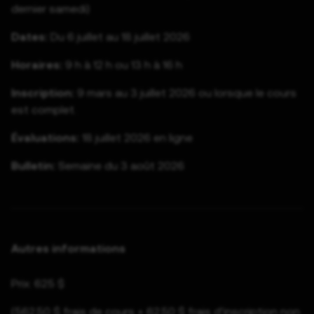
dernier samedi)
Dates:
Du 6 juillet au 18 juillet 2026
Horaires:
9 h à 12 h ou 13 h à 16 h
Inscription:
9 mars au 3 juillet 2026 ou lorsque le cours
est complet.
Évaluations:
18 juillet 2026 en ligne
Bulletin:
Semaine du 3 août 2026
Autres informations
Prix: 625 $
(562,50 $ frais de cours + 62,50 $ frais d’inscription non