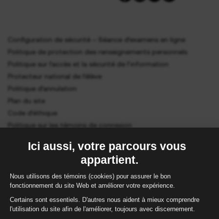
Configuration de sécurité – Séance d’examens en ligne
Politique de protection des renseignements personnels
Politique sur l’accès et la sécurité de l’information
Protecteur national de l’élève
Politique d’annulation
Plan du site
Code d’éthique
Politique sur les témoins de connexion
Gestion des cookies
ÉtudeSecours (ÉS) est un organisme accrédité et reconnu par le
ministère de l’Éducation du Québec (MEQ –
permis 656500
). Chez
ÉtudeSecours, la langue d’enseignement est le français. Au terme d’un
programme d’études, les élèves obtiennent un diplôme d’études
secondaires (DES). L’obtention d’un diplôme ou de toute autre attestation
est assujettie à une épreuve imposée par le Ministre, en application avec
la Loi sur l’instruction publique, le cas échéant.