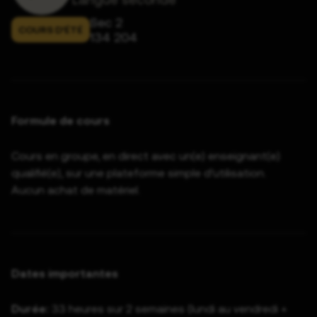
Sec 2
COURS D’ÉTÉ
134 204
Formule de cours
Cours en groupe, en direct avec un(e) enseignant(e)
qualifié(e), sur une plateforme simple d’utilisation.
Aucun achat de matériel.
Dates importantes
Durée:
33 heures sur 2 semaines (lundi au vendredi +